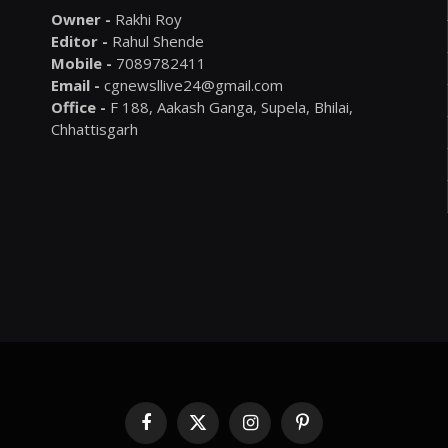
Owner -
Rakhi Roy
Editor -
Rahul Shende
Mobile -
7089782411
Email -
cgnewsllive24@gmail.com
Office -
F 188, Aakash Ganga, Supela, Bhilai,
Chhattisgarh
Facebook
X
Instagram
Pinterest