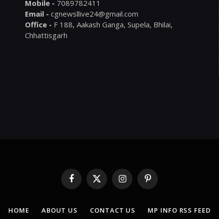
Mobile -
7089782411
Email -
cgnewsllive24@gmail.com
Office -
F 188, Aakash Ganga, Supela, Bhilai,
Chhattisgarh
Facebook
X
Instagram
Pinterest
(Twitter)
HOME
ABOUT US
CONTACT US
MP INFO RSS FEED