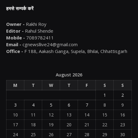
हमसे सम्पर्क करें
Owner -
Rakhi Roy
Editor -
Rahul Shende
Mobile -
7089782411
Email -
cgnewsllive24@gmail.com
Office -
F 188, Aakash Ganga, Supela, Bhilai, Chhattisgarh
August 2026
M
T
W
T
F
S
S
1
2
3
4
5
6
7
8
9
10
11
12
13
14
15
16
17
18
19
20
21
22
23
24
25
26
27
28
29
30