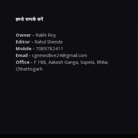
हमसे सम्पर्क करें
Owner -
Rakhi Roy
Editor -
Rahul Shende
Mobile -
7089782411
Email -
cgnewsllive24@gmail.com
Office -
F 188, Aakash Ganga, Supela, Bhilai,
Chhattisgarh