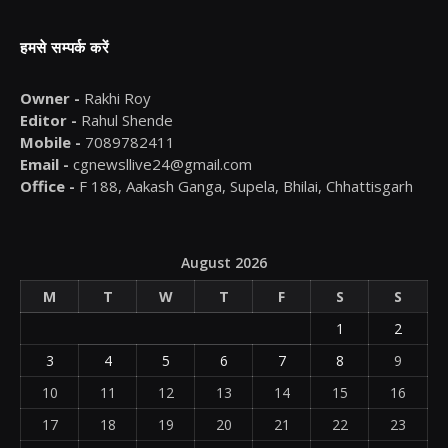
हमसे सम्पर्क करें
Owner -
Rakhi Roy
Editor -
Rahul Shende
Mobile -
7089782411
Email -
cgnewsllive24@gmail.com
Office -
F 188, Aakash Ganga, Supela, Bhilai, Chhattisgarh
August 2026
M
T
W
T
F
S
S
1
2
3
4
5
6
7
8
9
10
11
12
13
14
15
16
17
18
19
20
21
22
23