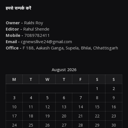
हमसे सम्पर्क करें
Owner -
Rakhi Roy
Editor -
Rahul Shende
Mobile -
7089782411
Email -
cgnewsllive24@gmail.com
Office -
F 188, Aakash Ganga, Supela, Bhilai, Chhattisgarh
August 2026
M
T
W
T
F
S
S
1
2
3
4
5
6
7
8
9
10
11
12
13
14
15
16
17
18
19
20
21
22
23
24
25
26
27
28
29
30