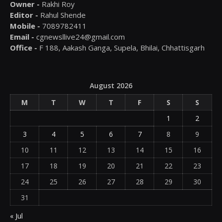
Owner -
Rakhi Roy
Editor -
Rahul Shende
Mobile -
7089782411
Email -
cgnewsllive24@gmail.com
Office -
F 188, Aakash Ganga, Supela, Bhilai, Chhattisgarh
August 2026
M
T
W
T
F
S
S
1
2
3
4
5
6
7
8
9
10
11
12
13
14
15
16
17
18
19
20
21
22
23
24
25
26
27
28
29
30
31
« Jul