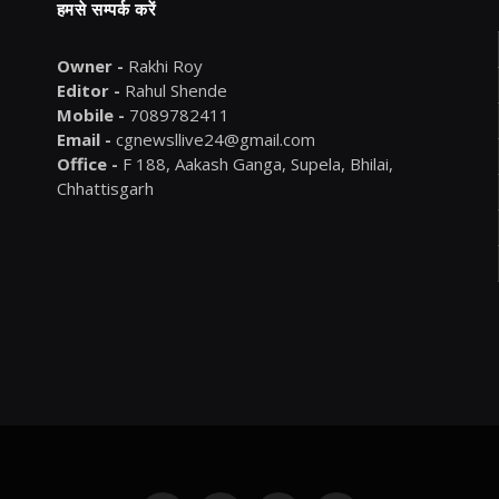
हमसे सम्पर्क करें
Owner -
Rakhi Roy
Editor -
Rahul Shende
Mobile -
7089782411
Email -
cgnewsllive24@gmail.com
Office -
F 188, Aakash Ganga, Supela, Bhilai,
Chhattisgarh