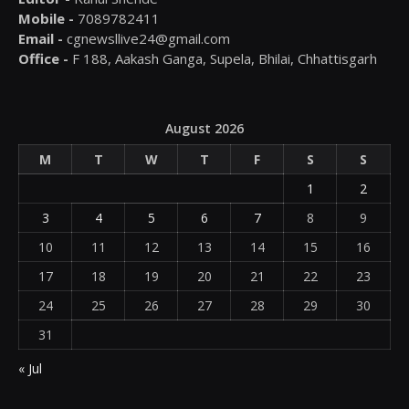
Mobile -
7089782411
Email -
cgnewsllive24@gmail.com
Office -
F 188, Aakash Ganga, Supela, Bhilai, Chhattisgarh
August 2026
M
T
W
T
F
S
S
1
2
3
4
5
6
7
8
9
10
11
12
13
14
15
16
17
18
19
20
21
22
23
24
25
26
27
28
29
30
31
« Jul