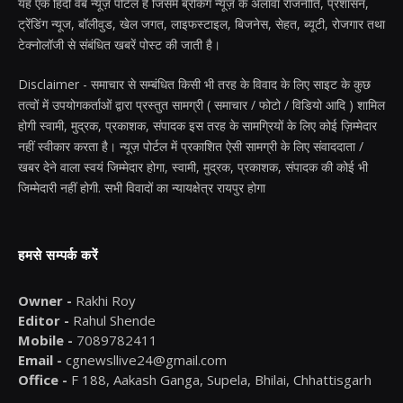
यह एक हिंदी वेब न्यूज़ पोर्टल है जिसमें ब्रेकिंग न्यूज़ के अलावा राजनीति, प्रशासन,
ट्रेंडिंग न्यूज, बॉलीवुड, खेल जगत, लाइफस्टाइल, बिजनेस, सेहत, ब्यूटी, रोजगार तथा
टेक्नोलॉजी से संबंधित खबरें पोस्ट की जाती है।
Disclaimer - समाचार से सम्बंधित किसी भी तरह के विवाद के लिए साइट के कुछ
तत्वों में उपयोगकर्ताओं द्वारा प्रस्तुत सामग्री ( समाचार / फोटो / विडियो आदि ) शामिल
होगी स्वामी, मुद्रक, प्रकाशक, संपादक इस तरह के सामग्रियों के लिए कोई ज़िम्मेदार
नहीं स्वीकार करता है। न्यूज़ पोर्टल में प्रकाशित ऐसी सामग्री के लिए संवाददाता /
खबर देने वाला स्वयं जिम्मेदार होगा, स्वामी, मुद्रक, प्रकाशक, संपादक की कोई भी
जिम्मेदारी नहीं होगी. सभी विवादों का न्यायक्षेत्र रायपुर होगा
हमसे सम्पर्क करें
Owner -
Rakhi Roy
Editor -
Rahul Shende
Mobile -
7089782411
Email -
cgnewsllive24@gmail.com
Office -
F 188, Aakash Ganga, Supela, Bhilai, Chhattisgarh