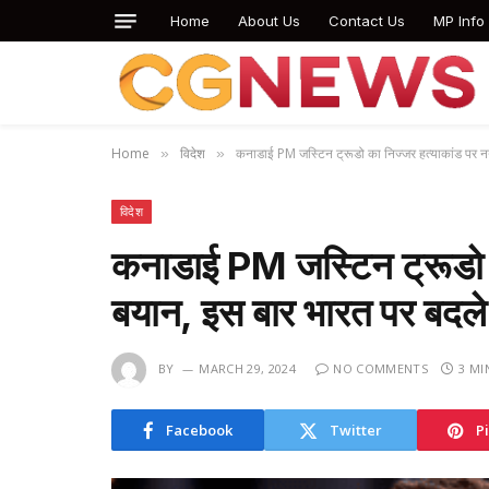
Home
About Us
Contact Us
MP Info
Home
विदेश
कनाडाई PM जस्टिन ट्रूडो का निज्जर हत्याकांड पर न
»
»
विदेश
कनाडाई PM जस्टिन ट्रूडो क
बयान, इस बार भारत पर बदल
BY
MARCH 29, 2024
NO COMMENTS
3 MI
Facebook
Twitter
P