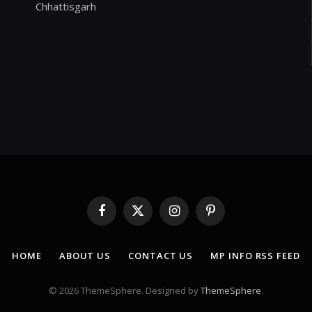
Chhattisgarh
Facebook
X
Instagram
Pinterest
(Twitter)
HOME
ABOUT US
CONTACT US
MP INFO RSS FEED
© 2026 ThemeSphere. Designed by
ThemeSphere
.