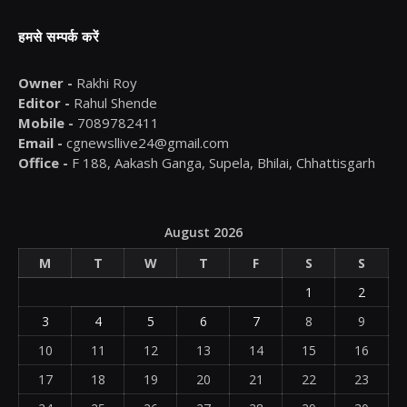
हमसे सम्पर्क करें
Owner -
Rakhi Roy
Editor -
Rahul Shende
Mobile -
7089782411
Email -
cgnewsllive24@gmail.com
Office -
F 188, Aakash Ganga, Supela, Bhilai, Chhattisgarh
August 2026
M
T
W
T
F
S
S
1
2
3
4
5
6
7
8
9
10
11
12
13
14
15
16
17
18
19
20
21
22
23