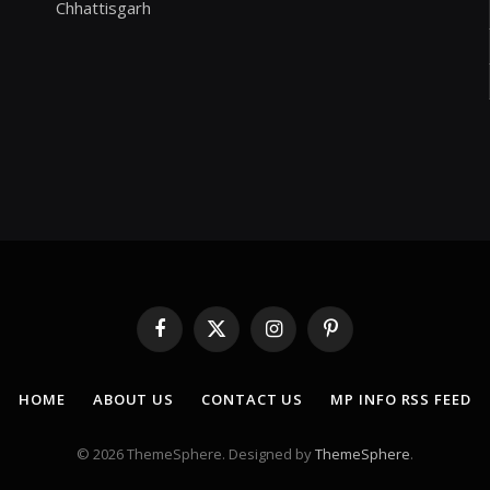
Chhattisgarh
Facebook
X
Instagram
Pinterest
(Twitter)
HOME
ABOUT US
CONTACT US
MP INFO RSS FEED
© 2026 ThemeSphere. Designed by
ThemeSphere
.