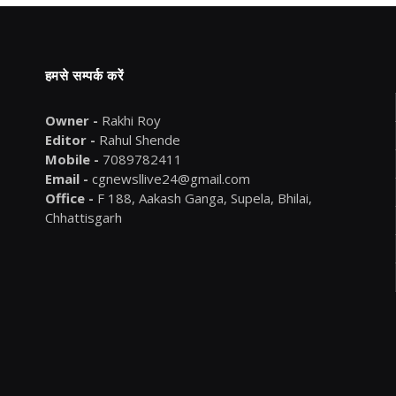
हमसे सम्पर्क करें
Owner -
Rakhi Roy
Editor -
Rahul Shende
Mobile -
7089782411
Email -
cgnewsllive24@gmail.com
Office -
F 188, Aakash Ganga, Supela, Bhilai,
Chhattisgarh