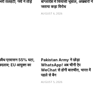
ी तलहटी; गर्मी ने तोड़े
बांग्लादेश में सियासी भूचाल, अखबारों ने
जताया कड़ा विरोध
6
AUGUST 6, 2026
ं अवैध प्रवासन 55% घटा,
Pakistan Army ने छोड़ा
ा बदलाव; EU आयुक्त का
WhatsApp! अब चीनी ऐप
WeChat से होगी बातचीत, भारत में
पहले से बैन
6
AUGUST 5, 2026