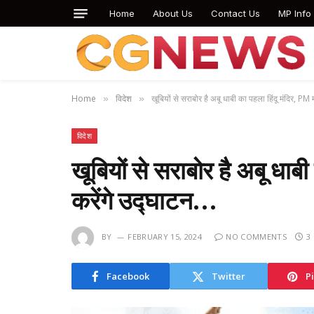
Home
About Us
Contact Us
MP Info
Home
विदेश
खूबियों से सराबोर है अबू धाबी का पहला हिंदू मंदिर, PM
»
»
विदेश
खूबियों से सराबोर है अबू धाब
करेंगे उद्घाटन…
BY
FEBRUARY 15, 2024
NO COMMENTS
3
Facebook
Twitter
P