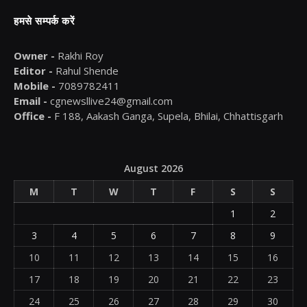
हमसे सम्पर्क करें
Owner -
Rakhi Roy
Editor -
Rahul Shende
Mobile -
7089782411
Email -
cgnewsllive24@gmail.com
Office -
F 188, Aakash Ganga, Supela, Bhilai, Chhattisgarh
August 2026
M
T
W
T
F
S
S
1
2
3
4
5
6
7
8
9
10
11
12
13
14
15
16
17
18
19
20
21
22
23
24
25
26
27
28
29
30