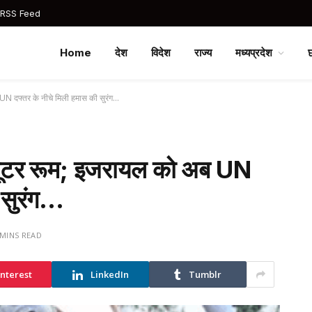
 RSS Feed
Home
देश
विदेश
राज्य
मध्यप्रदेश
N दफ्तर के नीचे मिली हमास की सुरंग…
यूटर रूम; इजरायल को अब UN
 सुरंग…
 MINS READ
interest
LinkedIn
Tumblr