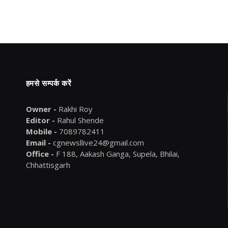
हमसे सम्पर्क करें
Owner -
Rakhi Roy
Editor -
Rahul Shende
Mobile -
7089782411
Email -
cgnewsllive24@gmail.com
Office -
F 188, Aakash Ganga, Supela, Bhilai,
Chhattisgarh