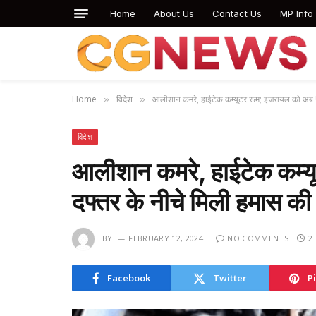
Home
About Us
Contact Us
MP Info
Home
विदेश
आलीशान कमरे, हाईटेक कम्यूटर रूम; इजरायल को अब U
»
»
विदेश
आलीशान कमरे, हाईटेक कम्
दफ्तर के नीचे मिली हमास की
BY
FEBRUARY 12, 2024
NO COMMENTS
2
Facebook
Twitter
P