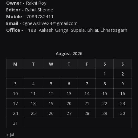
Owner -
Rakhi Roy
Editor -
Rahul Shende
Mobile -
7089782411
Email -
cgnewsllive24@gmail.com
Office -
F 188, Aakash Ganga, Supela, Bhilai, Chhattisgarh
August 2026
M
T
W
T
F
S
S
1
2
3
4
5
6
7
8
9
10
11
12
13
14
15
16
17
18
19
20
21
22
23
24
25
26
27
28
29
30
31
« Jul