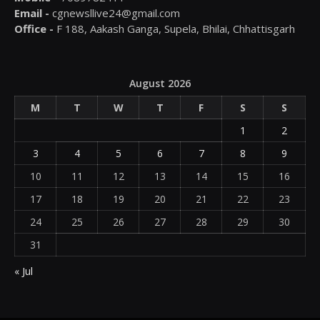
Email -
cgnewsllive24@gmail.com
Office -
F 188, Aakash Ganga, Supela, Bhilai, Chhattisgarh
August 2026
M
T
W
T
F
S
S
1
2
3
4
5
6
7
8
9
10
11
12
13
14
15
16
17
18
19
20
21
22
23
24
25
26
27
28
29
30
31
« Jul