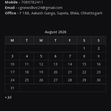
Mobile -
7089782411
Email -
cgnewsllive24@gmail.com
Office -
F 188, Aakash Ganga, Supela, Bhilai, Chhattisgarh
August 2026
M
T
W
T
F
S
S
1
2
3
4
5
6
7
8
9
10
11
12
13
14
15
16
17
18
19
20
21
22
23
24
25
26
27
28
29
30
31
« Jul