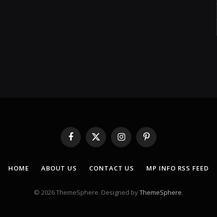
Facebook
X
Instagram
Pinterest
(Twitter)
HOME
ABOUT US
CONTACT US
MP INFO RSS FEED
© 2026 ThemeSphere. Designed by
ThemeSphere
.