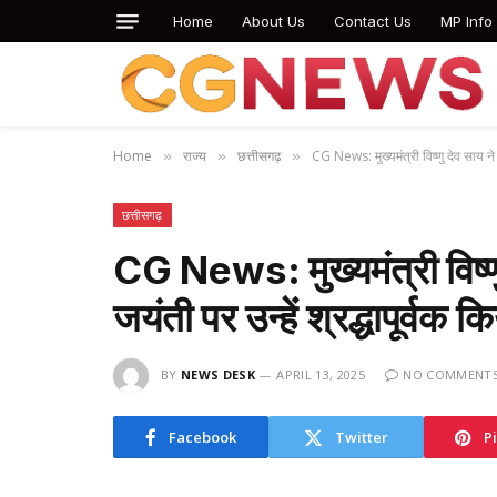
Home
About Us
Contact Us
MP Info
Home
राज्य
छत्तीसगढ़
CG News: मुख्यमंत्री विष्णु देव साय ने
»
»
»
छत्तीसगढ़
CG News: मुख्यमंत्री विष्णु
जयंती पर उन्हें श्रद्धापूर्व
BY
NEWS DESK
APRIL 13, 2025
NO COMMENT
Facebook
Twitter
P