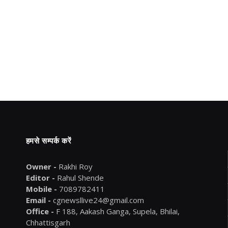
हमसे सम्पर्क करें
Owner -
Rakhi Roy
Editor -
Rahul Shende
Mobile -
7089782411
Email -
cgnewsllive24@gmail.com
Office -
F 188, Aakash Ganga, Supela, Bhilai,
Chhattisgarh