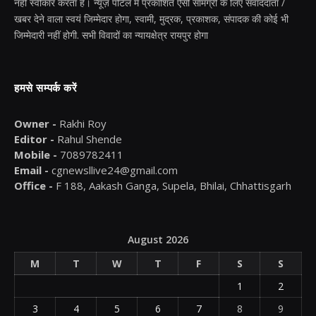
नहीं स्वीकार करता है। न्यूज़ पोर्टल में प्रकाशित ऐसी सामग्री के लिए संवाददाता /
खबर देने वाला स्वयं जिम्मेदार होगा, स्वामी, मुद्रक, प्रकाशक, संपादक की कोई भी
जिम्मेदारी नहीं होगी. सभी विवादों का न्यायक्षेत्र रायपुर होगा
हमसे सम्पर्क करें
Owner -
Rakhi Roy
Editor -
Rahul Shende
Mobile -
7089782411
Email -
cgnewsllive24@gmail.com
Office -
F 188, Aakash Ganga, Supela, Bhilai, Chhattisgarh
August 2026
M
T
W
T
F
S
S
1
2
3
4
5
6
7
8
9