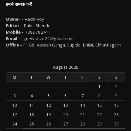
हमसे सम्पर्क करें
Owner -
Rakhi Roy
Editor -
Rahul Shende
Mobile -
7089782411
Email -
cgnewsllive24@gmail.com
Office -
F 188, Aakash Ganga, Supela, Bhilai, Chhattisgarh
August 2026
M
T
W
T
F
S
S
1
2
3
4
5
6
7
8
9
10
11
12
13
14
15
16
17
18
19
20
21
22
23
24
25
26
27
28
29
30