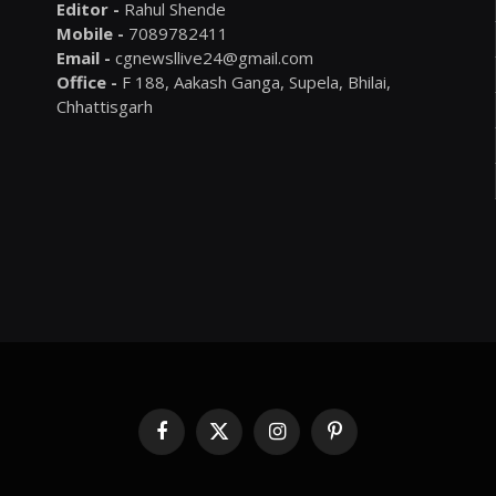
Editor -
Rahul Shende
Mobile -
7089782411
Email -
cgnewsllive24@gmail.com
Office -
F 188, Aakash Ganga, Supela, Bhilai,
Chhattisgarh
Facebook
X
Instagram
Pinterest
(Twitter)