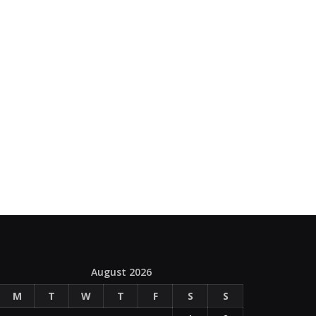
August 2026
M
T
W
T
F
S
S