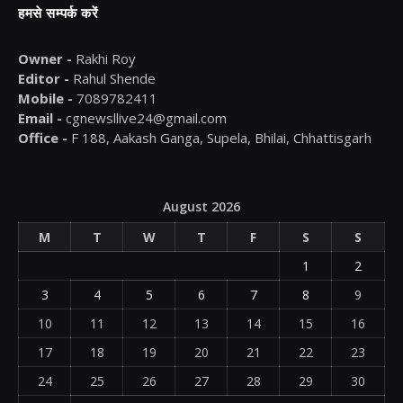
हमसे सम्पर्क करें
Owner -
Rakhi Roy
Editor -
Rahul Shende
Mobile -
7089782411
Email -
cgnewsllive24@gmail.com
Office -
F 188, Aakash Ganga, Supela, Bhilai, Chhattisgarh
August 2026
M
T
W
T
F
S
S
1
2
3
4
5
6
7
8
9
10
11
12
13
14
15
16
17
18
19
20
21
22
23
24
25
26
27
28
29
30