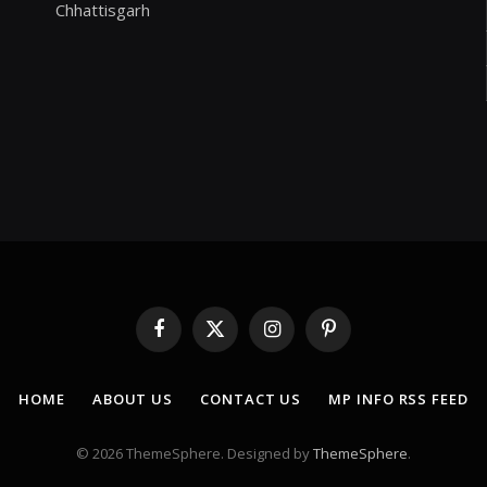
Chhattisgarh
Facebook
X
Instagram
Pinterest
(Twitter)
HOME
ABOUT US
CONTACT US
MP INFO RSS FEED
© 2026 ThemeSphere. Designed by
ThemeSphere
.