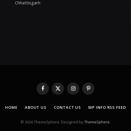
Chhattisgarh
Facebook
X
Instagram
Pinterest
(Twitter)
HOME
ABOUT US
CONTACT US
MP INFO RSS FEED
© 2026 ThemeSphere. Designed by
ThemeSphere
.