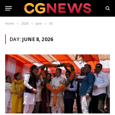
Home
2026
June
08
»
»
»
DAY:
JUNE 8, 2026