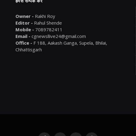
हमसे सम्पर्क करें
Owner -
Rakhi Roy
Editor -
Rahul Shende
Mobile -
7089782411
Email -
cgnewsllive24@gmail.com
Office -
F 188, Aakash Ganga, Supela, Bhilai,
Chhattisgarh