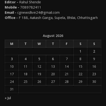
Editor -
Rahul Shende
Mobile -
7089782411
Email -
cgnewsllive24@gmail.com
Office -
F 188, Aakash Ganga, Supela, Bhilai, Chhattisgarh
August 2026
M
T
W
T
F
S
S
1
2
3
4
5
6
7
8
9
10
11
12
13
14
15
16
17
18
19
20
21
22
23
24
25
26
27
28
29
30
31
« Jul