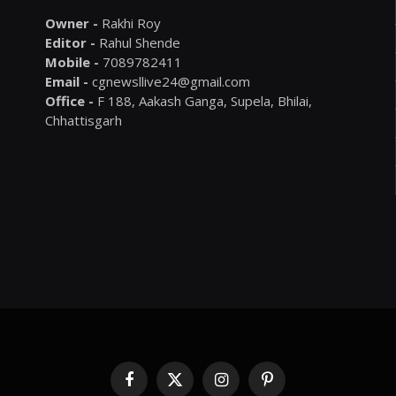
Owner -
Rakhi Roy
Editor -
Rahul Shende
Mobile -
7089782411
Email -
cgnewsllive24@gmail.com
Office -
F 188, Aakash Ganga, Supela, Bhilai,
Chhattisgarh
Facebook
X
Instagram
Pinterest