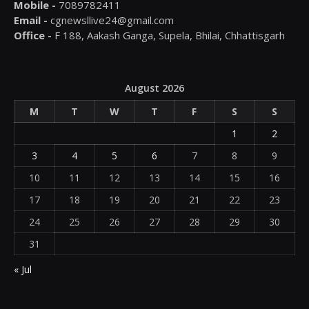
Mobile -
7089782411
Email -
cgnewsllive24@gmail.com
Office -
F 188, Aakash Ganga, Supela, Bhilai, Chhattisgarh
August 2026
M
T
W
T
F
S
S
1
2
3
4
5
6
7
8
9
10
11
12
13
14
15
16
17
18
19
20
21
22
23
24
25
26
27
28
29
30
31
« Jul