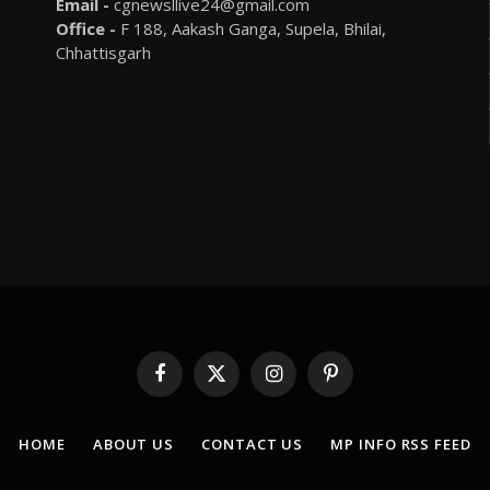
Email -
cgnewsllive24@gmail.com
Office -
F 188, Aakash Ganga, Supela, Bhilai,
Chhattisgarh
Facebook
X
Instagram
Pinterest
(Twitter)
HOME
ABOUT US
CONTACT US
MP INFO RSS FEED