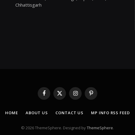
Chhattisgarh
Facebook
X
Instagram
Pinterest
(Twitter)
HOME
ABOUT US
CONTACT US
MP INFO RSS FEED
© 2026 ThemeSphere. Designed by
ThemeSphere
.