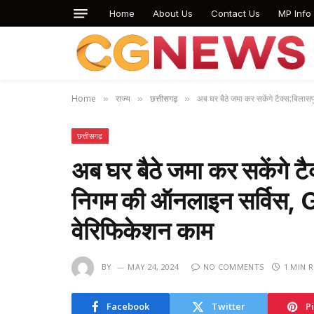
Home
About Us
Contact Us
MP Info
Home
राज्य
छत्तीसगढ़
अब घर बैठे जमा कर सकेंगे टैक्स:बिलासप
»
»
»
छत्तीसगढ़
अब घर बैठे जमा कर सकेंगे टैक
निगम की ऑनलाइन सर्विस, GI
वेरिफिकेशन काम
BY
MAY 24, 2024
NO COMMENTS
1 MIN 
Facebook
Twitter
P