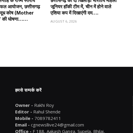
प्ताह के राज्य स्तरीय
छत्तीसगढ़ की दो खिलाड़ी भारतीय महिला
सफल आयोजन, छत्तीसगढ़
जूनियर हॉकी टीम में, चीन में होने वाले
ृ दूध कोष (Mother
एशिया कप में दिखाएंगी दम….
” की घोषणा……
AUGUST 6, 2026
6
हमसे सम्पर्क करें
Owner -
Rakhi Roy
Editor -
Rahul Shende
Mobile -
7089782411
Email -
cgnewsllive24@gmail.com
Office -
F 188, Aakash Ganga, Supela, Bhilai,