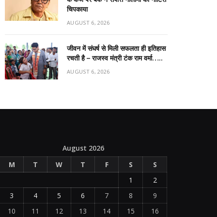
चिपकाया
AUGUST 6, 2026
जीवन में संघर्ष से मिली सफलता ही इतिहास
रचती है – राजस्व मंत्री टंक राम वर्मा…..
AUGUST 6, 2026
August 2026
M
T
W
T
F
S
S
1
2
3
4
5
6
7
8
9
10
11
12
13
14
15
16