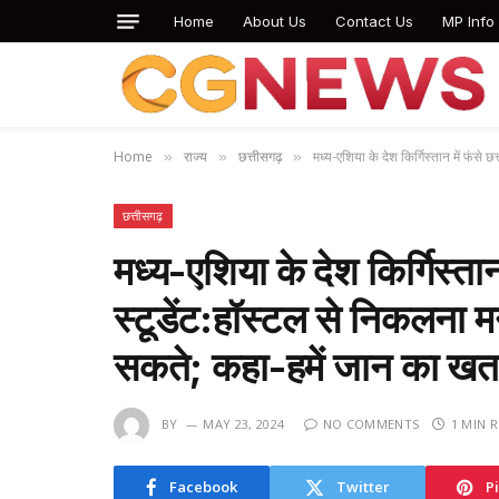
Home
About Us
Contact Us
MP Info
Home
राज्य
छत्तीसगढ़
मध्य-एशिया के देश किर्गिस्तान में फंस
»
»
»
छत्तीसगढ़
मध्य-एशिया के देश किर्गिस्ता
स्टूडेंट:हॉस्टल से निकलना 
सकते; कहा-हमें जान का खत
BY
MAY 23, 2024
NO COMMENTS
1 MIN 
Facebook
Twitter
P