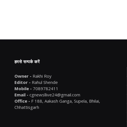
हमसे सम्पर्क करें
Owner -
Rakhi Roy
Editor -
Rahul Shende
Mobile -
7089782411
Email -
cgnewsllive24@gmail.com
Office -
F 188, Aakash Ganga, Supela, Bhilai,
Chhattisgarh