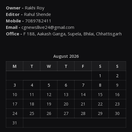
Owner -
Rakhi Roy
Editor -
Rahul Shende
Mobile -
7089782411
Email -
cgnewsllive24@gmail.com
Office -
F 188, Aakash Ganga, Supela, Bhilai, Chhattisgarh
August 2026
M
T
W
T
F
S
S
1
2
3
4
5
6
7
8
9
10
11
12
13
14
15
16
17
18
19
20
21
22
23
24
25
26
27
28
29
30
31