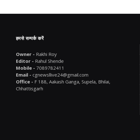
हमसे सम्पर्क करें
Owner -
Rakhi Roy
Editor -
Rahul Shende
Mobile -
7089782411
Email -
cgnewsllive24@gmail.com
Office -
F 188, Aakash Ganga, Supela, Bhilai,
Chhattisgarh