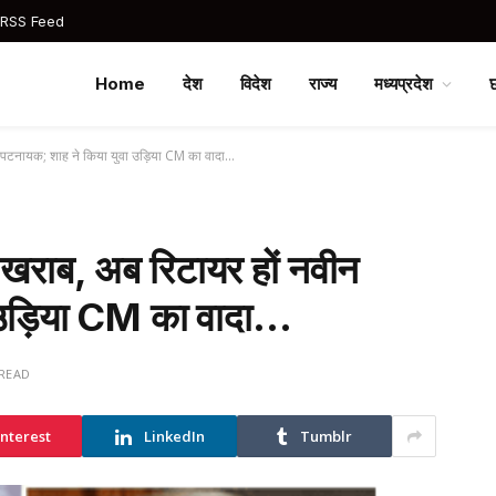
 RSS Feed
Home
देश
विदेश
राज्य
मध्यप्रदेश
न पटनायक; शाह ने किया युवा उड़िया CM का वादा…
 खराब, अब रिटायर हों नवीन
 उड़िया CM का वादा…
 READ
interest
LinkedIn
Tumblr