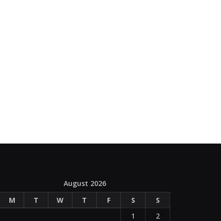
August 2026
M
T
W
T
F
S
S
1
2