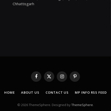
Chhattisgarh
Facebook
X
Instagram
Pinterest
(Twitter)
HOME
ABOUT US
CONTACT US
MP INFO RSS FEED
© 2026 ThemeSphere. Designed by
ThemeSphere
.