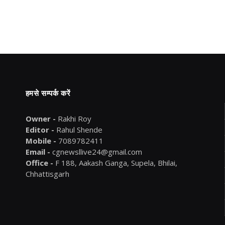
हमसे सम्पर्क करें
Owner -
Rakhi Roy
Editor -
Rahul Shende
Mobile -
7089782411
Email -
cgnewsllive24@gmail.com
Office -
F 188, Aakash Ganga, Supela, Bhilai,
Chhattisgarh