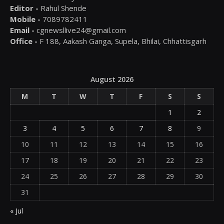
Editor -
Rahul Shende
Mobile -
7089782411
Email -
cgnewsllive24@gmail.com
Office -
F 188, Aakash Ganga, Supela, Bhilai, Chhattisgarh
August 2026
M
T
W
T
F
S
S
1
2
3
4
5
6
7
8
9
10
11
12
13
14
15
16
17
18
19
20
21
22
23
24
25
26
27
28
29
30
31
« Jul