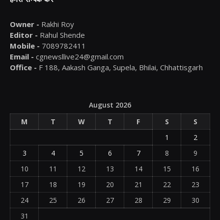
Owner -
Rakhi Roy
Editor -
Rahul Shende
Mobile -
7089782411
Email -
cgnewsllive24@gmail.com
Office -
F 188, Aakash Ganga, Supela, Bhilai, Chhattisgarh
August 2026
M
T
W
T
F
S
S
1
2
3
4
5
6
7
8
9
10
11
12
13
14
15
16
17
18
19
20
21
22
23
24
25
26
27
28
29
30
31