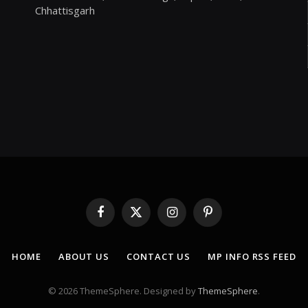
Chhattisgarh
Facebook
X
Instagram
Pinterest
(Twitter)
HOME
ABOUT US
CONTACT US
MP INFO RSS FEED
© 2026 ThemeSphere. Designed by
ThemeSphere
.