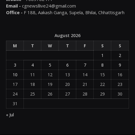
Email -
cgnewsllive24@gmail.com
Office -
F 188, Aakash Ganga, Supela, Bhilai, Chhattisgarh
August 2026
M
T
W
T
F
S
S
1
2
3
4
5
6
7
8
9
10
11
12
13
14
15
16
17
18
19
20
21
22
23
24
25
26
27
28
29
30
31
« Jul