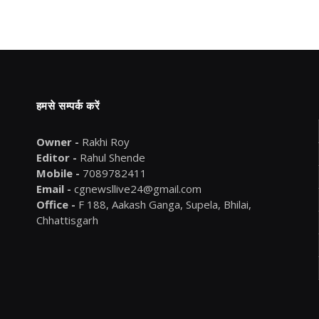
हमसे सम्पर्क करें
Owner -
Rakhi Roy
Editor -
Rahul Shende
Mobile -
7089782411
Email -
cgnewsllive24@gmail.com
Office -
F 188, Aakash Ganga, Supela, Bhilai,
Chhattisgarh