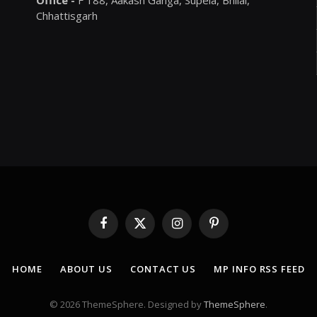
Office -
F 188, Aakash Ganga, Supela, Bhilai,
Chhattisgarh
Facebook
X
Instagram
Pinterest
(Twitter)
HOME
ABOUT US
CONTACT US
MP INFO RSS FEED
© 2026 ThemeSphere. Designed by
ThemeSphere
.