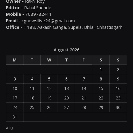
Owner -
Rakhi Roy
Editor -
Rahul Shende
Mobile -
7089782411
Email -
cgnewsllive24@gmail.com
Office -
F 188, Aakash Ganga, Supela, Bhilai, Chhattisgarh
August 2026
M
T
W
T
F
S
S
1
2
3
4
5
6
7
8
9
10
11
12
13
14
15
16
17
18
19
20
21
22
23
24
25
26
27
28
29
30
31
« Jul