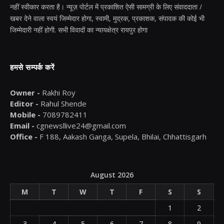
नहीं स्वीकार करता है। न्यूज़ पोर्टल में प्रकाशित ऐसी सामग्री के लिए संवाददाता /
खबर देने वाला स्वयं जिम्मेदार होगा, स्वामी, मुद्रक, प्रकाशक, संपादक की कोई भी
जिम्मेदारी नहीं होगी. सभी विवादों का न्यायक्षेत्र रायपुर होगा
हमसे सम्पर्क करें
Owner -
Rakhi Roy
Editor -
Rahul Shende
Mobile -
7089782411
Email -
cgnewsllive24@gmail.com
Office -
F 188, Aakash Ganga, Supela, Bhilai, Chhattisgarh
August 2026
M
T
W
T
F
S
S
1
2
3
4
5
6
7
8
9