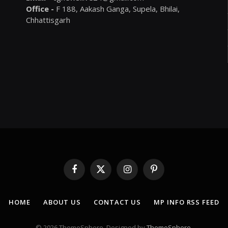
Office -
F 188, Aakash Ganga, Supela, Bhilai,
Chhattisgarh
Facebook
X
Instagram
Pinterest
(Twitter)
HOME
ABOUT US
CONTACT US
MP INFO RSS FEED
© 2026 ThemeSphere. Designed by
ThemeSphere
.