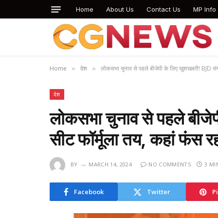
Home
About Us
Contact Us
MP Info
Home
देश
लोकसभा चुनाव से पहले बीजेपी के लिए खुशखबरी! BJD संग
»
»
देश
लोकसभा चुनाव से पहले बीजे
सीट फॉर्मूला तय, कहां फंस 
BY
MARCH 14, 2024
NO COMMENTS
3 MI
Facebook
Twitter
P