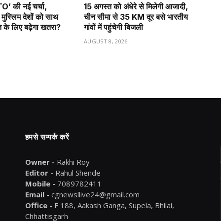
O’ की नई चर्चा,
15 अगस्त को अंधेरे से मिलेगी आजादी,
 मुस्लिम देशों को साथ
चीन सीमा से 35 KM दूर बसे भारतीय
त के लिए बढ़ेगा खतरा?
गांवों में पहुंचेगी बिजली
6
AUGUST 8, 2026
हमसे सम्पर्क करें
Owner -
Rakhi Roy
Editor -
Rahul Shende
Mobile -
7089782411
Email -
cgnewsllive24@gmail.com
Office -
F 188, Aakash Ganga, Supela, Bhilai,
Chhattisgarh