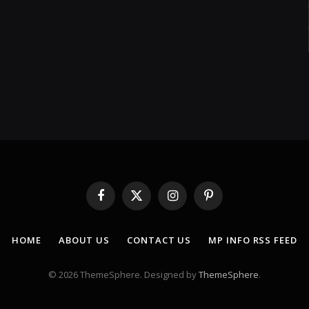
Facebook
X
Instagram
Pinterest
(Twitter)
HOME
ABOUT US
CONTACT US
MP INFO RSS FEED
© 2026 ThemeSphere. Designed by
ThemeSphere
.