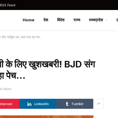
 RSS Feed
Home
देश
विदेश
राज्य
मध्यप्रदेश
 सीट फॉर्मूला तय, कहां फंस रहा पेच…
पी के लिए खुशखबरी! BJD संग
रहा पेच…
NS READ
interest
LinkedIn
Tumblr